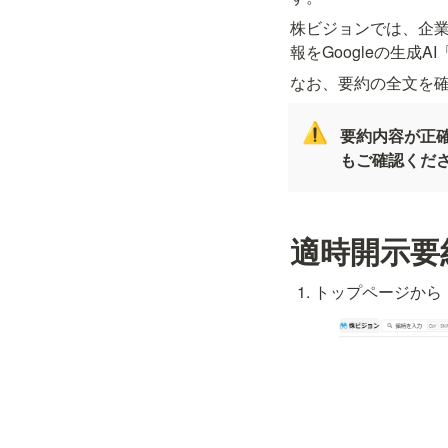
株ビジョンでは、企
報をGoogleの生成
なお、要約の全文を
⚠️
要約内容が正
もご確認くだ
適時開示要
トップページから「適