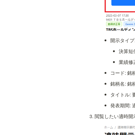
開示タイプ
決算短
業績修
コード: 
銘柄名: 
タイトル:
発表期間:
閲覧したい適時開